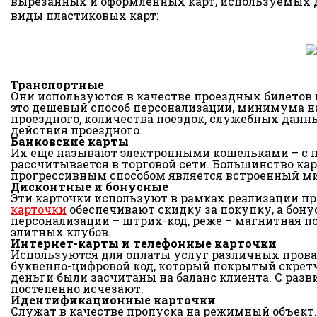
вырезанных и оформленных карт, используемых 
виды пластиковых карт:
Транспортные
Они используются в качестве проездных билетов
это дешевый способ персонализации, минимума н
проездного, количества поездок, служебных данн
действия проездного.
Банковские карты
Их еще называют электронными кошельками – с п
рассчитывается в торговой сети. Большинство ка
прогрессивным способом является встроенный м
Дисконтные и бонусные
Эти карточки используют в рамках реализации п
карточки
обеспечивают скидку за покупку, а бон
персонализации – штрих-код, реже – магнитная по
элитных клубов.
Интернет-карты и телефонные карточки
Используются для оплаты услуг различных прова
буквенно-цифровой код, который покрытый скретч
деньги были засчитаны на баланс клиента. С раз
постепенно исчезают.
Идентификационные карточки
Служат в качестве пропуска на режимный объект.