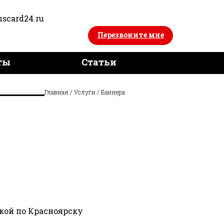
uscard24.ru
Перезвоните мне
ты
Статьи
ты
Главная
/
Услуги
/
Баннера
вкой по Красноярску