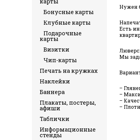
карты
Нужен б
Бонусные карты
Клубные карты
Напечат
Есть и
Подарочные
кварти
карты
Визитки
Люверсы
Мы зада
Чип-карты
Печать на кружках
Вариан
Наклейки
– Гляне
Баннера
– Макс
– Качес
Плакаты, постеры,
– Плотно
афиши
Таблички
Информационные
стенды