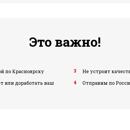
Это важно!
3
й по Красноярску
Не устроит качеств
4
т или доработать ваш
Отправим по России