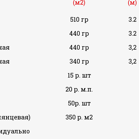
(м2)
(м)
510 гр
3.2
440 гр
3.2
ная
440 гр
3,2
ная
340 гр
3,2
15 р. шт
20 р. м.п.
50р. шт
лянцевая)
350 р. м2
идуально