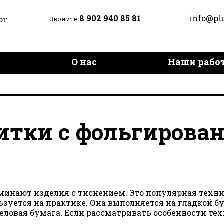
8 902 940 85 81
info@pl
рт
Звоните:
и
О нас
Наши рабо
Доставка и оплата
Контак
итки с фольгирова
инают изделия с тиснением. Это популярная техник
уется на практике. Она выполняется на гладкой бу
ловая бумага. Если рассматривать особенности тех