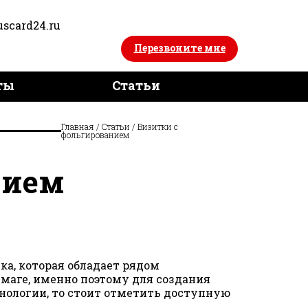
uscard24.ru
Перезвоните мне
ты
Статьи
ты
Главная
/
Статьи
/
Визитки с
фольгированием
нием
а, которая обладает рядом
маге, именно поэтому для создания
нологии, то стоит отметить доступную