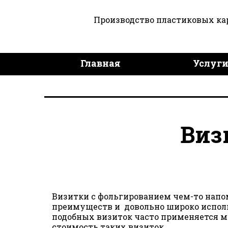
Производство пластиковых ка
Главная
Услуг
Дизайн продукции
Виз
Визитки с фольгированием чем-то напом
преимуществ и довольно широко использ
подобных визиток часто применяется ме
стоимость таких визиток.